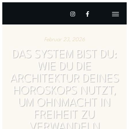
Februar 23, 2026
DAS SYSTEM BIST DU:
WIE DU DIE
ARCHITEKTUR DEINES
HOROSKOPS NUTZT,
UM OHNMACHT IN
FREIHEIT ZU
VERWANDELN