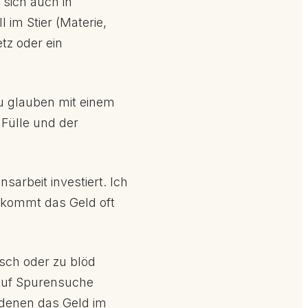
 sich auch in
 im Stier (Materie,
etz oder ein
zu glauben mit einem
 Fülle und der
sarbeit investiert. Ich
ch kommt das Geld oft
lsch oder zu blöd
 auf Spurensuche
 denen das Geld im