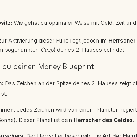
sitz:
Wie gehst du optimaler Weise mit Geld, Zeit un
r Aktivierung dieser Fülle liegt jedoch im
Herrscher
dem sogenannten
Cusp
) deines 2. Hauses befindet.
t du deinen Money Blueprint
n:
Das Zeichen an der Spitze deines 2. Hauses zeigt di
st.
immen:
Jedes Zeichen wird von einem Planeten regiert
nne). Dieser Planet ist dein
Herrscher des Geldes
.
rrschers:
Der Herrscher beschreibt die
Art der Han