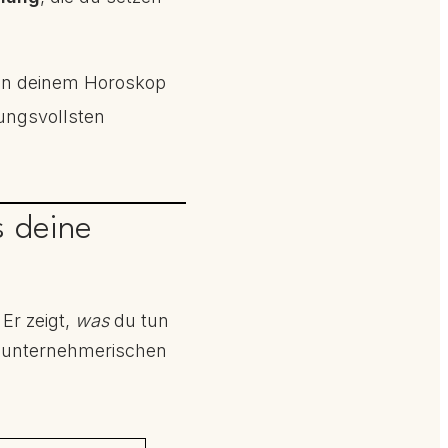
 in deinem Horoskop
ungsvollsten
s deine
Er zeigt,
was
du tun
ür unternehmerischen