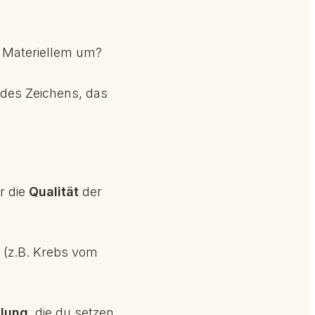
d Materiellem um?
des Zeichens, das
r die
Qualität
der
 (z.B. Krebs vom
dlung
, die du setzen