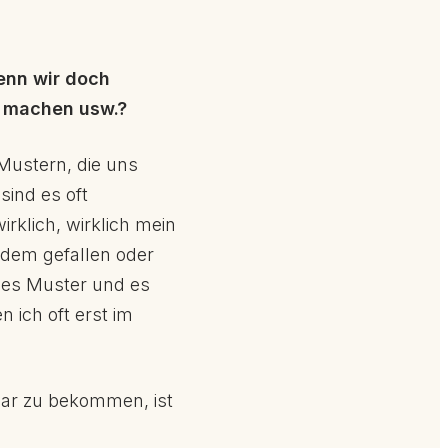
enn wir doch
ot machen usw.?
 Mustern, die uns
sind es oft
rklich, wirklich mein
ndem gefallen oder
eses Muster und es
 ich oft erst im
lar zu bekommen, ist