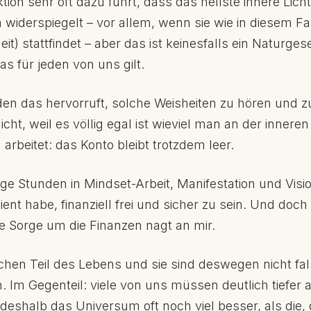
on sehr oft dazu führt, dass das hellste innere Licht
 widerspiegelt – vor allem, wenn sie wie in diesem Fall
t) stattfindet – aber das ist keinesfalls ein Naturges
as für jeden von uns gilt.
den das hervorruft, solche Weisheiten zu hören und 
cht, weil es völlig egal ist wieviel man an der inneren
arbeitet: das Konto bleibt trotzdem leer.
e Stunden in Mindset-Arbeit, Manifestation und Vision
ient habe, finanziell frei und sicher zu sein. Und do
e Sorge um die Finanzen nagt an mir.
schen Teil des Lebens und sie sind deswegen nicht fa
. Im Gegenteil: viele von uns müssen deutlich tiefer
eshalb das Universum oft noch viel besser, als die,