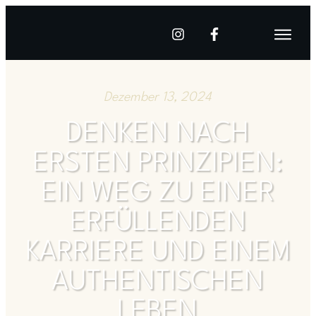
Dezember 13, 2024
DENKEN NACH
ERSTEN PRINZIPIEN:
EIN WEG ZU EINER
ERFÜLLENDEN
KARRIERE UND EINEM
AUTHENTISCHEN
LEBEN