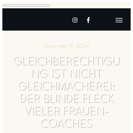
Dezember 11, 2024
GLEICHBERECHTIGU
NG IST NICHT
GLEICHMACHEREI:
DER BLINDE FLECK
VIELER FRAUEN-
COACHES