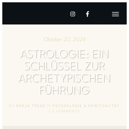
Oktober 22, 2024
ASTROLOGIE: EIN
SCHLÜSSEL ZUR
ARCHETYPISCHEN
FÜHRUNG
BY
NADJA TEEGE
IN
PSYCHOLOGIE & SPIRITUALITÄT
|
0
COMMENTS